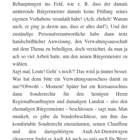
Behauptungen ins Feld, wie z. B. dass der damals
amtierende Bürgermeister damals keine Prüfung seines
eigenen Vorhabens veranlaßt habe! (Ach, ehrlich! Warum
auch, er ging ja davon aus, dass er alles darf!). Und der
zuständige Personalverantwortliche habe dann trotz
handschriftlicher Anweisung, den Verwaltungsausschuß
mit dem Thema zu behelligen, doch verzichtet, da man ja
ach so viel Arbeit hatte, um den neuen Bürgermeister zu
wählen.
Sagt mal, Leute! Geht´ s noch?! Das wird ja immer besser.
Was hat denn bitte ein Verwaltungsausschuss damit zu
tun?!Obwohl – Moment! Später hat ein Kreisausschuss
dann Sonderrechte für den heutigen Herrn
Regionalbeauftragten und damaligen Landrat – also den
ehemaligen Bürgermeister – beschlossen – sagt man. Man
munkelt, es gäbe da Sonderbeschlüsse, um ihm das
komfortable Sonderrecht einzuräumen, seinen Chauffeur
und den dazugehörigen Audi-A6-Dienstwagen
(deswegen findet er Audi A6 auch so gut) auch für Wege