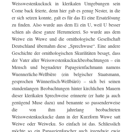
Weisswestenkuckuck in klerikalen Umgebungen sein
Come back feierte, denn hier gab es genug Nester, in die
er sich setzen konnte, galt es für das Ei eine Ersatzlösung
zu finden. Also wurde aus dem Ei ein U, weil U besser
schien als diese ganze Herumeierei. So wurde aus dem
Weiwe ein Wuwe und die ornithologische Gesellschaft
Deutschland übernahm diese „Sprechwuse“. Eine andere
Geschichte der ornithologischen Skurilitäten besagt, dass
der Vater aller Weisswestenkuckuckbeobachtungen – ein
Mensch und begnadeter Papageienfachmann namens
Wuennerliche-Wellbière (ein belgischer Staatsmann,
gesprochen Wünnerlisch-Wellbiärö) – sich bei seinen
stundenlangen Beobachtungen hinter kirchlichen Mauern
dieser klerikalen Sprechweise erinnerte (er hatte ja auch
genügend Muse dazu) und benannte so passenderweise
die von ihm jahrelang beobachteten
Weisswestenkuckucke dann in der Kurzform Wuwe satt
Weiwe oder Weiweku. So einfach ist das. Schliesslich
möchte so ein Papageienforscher auch irgendwie ewig