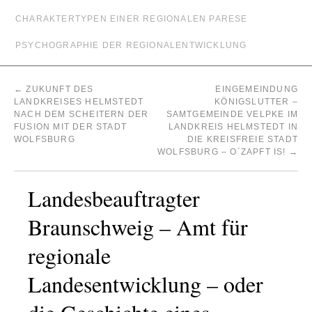
CHARAKTERTYPEN EINER REGIONALEN PARESE
PSYCHOGRAPHIE DER REGIONALENTWICKLUNG
←
ZUKUNFT DES
EINGEMEINDUNG
LANDKREISES HELMSTEDT
KÖNIGSLUTTER –
NACH DEM SCHEITERN DER
SAMTGEMEINDE VELPKE IM
FUSION MIT DER STADT
LANDKREIS HELMSTEDT IN
WOLFSBURG
DIE KREISFREIE STADT
WOLFSBURG – O´ZAPFT IS!
→
Landesbeauftragter
Braunschweig – Amt für
regionale
Landesentwicklung – oder