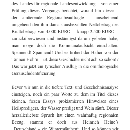
des Landes für regionale Landesentwicklung – von einer
Prüfung dieses Vorgangs berichtet, worauf hin dieser –
der amtierende Regionalbeauftragte – anscheinend
umgehend den ihm damals ausbezahlten Nettobetrag des
Bruttobetrags von 4.000 EURO – knapp 2.500 EURO –
zurücküberwiesen und inständigst darum gebeten habe,
man möge doch die Kommunalaufsicht einschalten.
Spannend! Spannend! Und es tiriliert der Häher von der
Tannen Höh´n – ist diese Geschichte nicht ach so schön!?
Das war jetzt ein lyrischer Ausflug in die ornithologische
Geräuschidentifizierung.
Bevor wir nun in die tiefere Text- und Geschehnisanalyse
einsteigen, noch ein paar Worte zu dem im Titel dieses
kleinen, fiesen Essays proklamierten Hinweises eines
Heilspredigers, der Wasser predigt und Wein säuft. Dieser
herzallerliebste Spruch hat einen wahrhaftig regionalen
Bezug, stammt er doch aus Heinrich Heine´s
„Deutschland – ein Wintermärchen“. Und so können wir