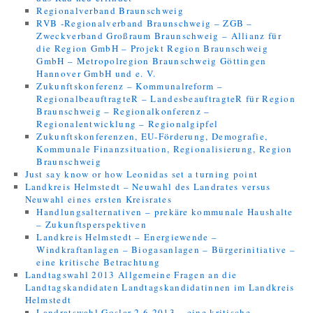
Regionalverband Braunschweig
RVB -Regionalverband Braunschweig – ZGB –
Zweckverband Großraum Braunschweig – Allianz für
die Region GmbH – Projekt Region Braunschweig
GmbH – Metropolregion Braunschweig Göttingen
Hannover GmbH und e. V.
Zukunftskonferenz – Kommunalreform –
RegionalbeauftragteR – LandesbeauftragteR für Region
Braunschweig – Regionalkonferenz –
Regionalentwicklung – Regionalgipfel
Zukunftskonferenzen, EU-Förderung, Demografie,
Kommunale Finanzsituation, Regionalisierung, Region
Braunschweig
Just say know or how Leonidas set a turning point
Landkreis Helmstedt – Neuwahl des Landrates versus
Neuwahl eines ersten Kreisrates
Handlungsalternativen – prekäre kommunale Haushalte
– Zukunftsperspektiven
Landkreis Helmstedt – Energiewende –
Windkraftanlagen – Biogasanlagen – Bürgerinitiative –
eine kritische Betrachtung
Landtagswahl 2013 Allgemeine Fragen an die
Landtagskandidaten Landtagskandidatinnen im Landkreis
Helmstedt
Landratswahl Goslar 2.6.2013 – eine kritische