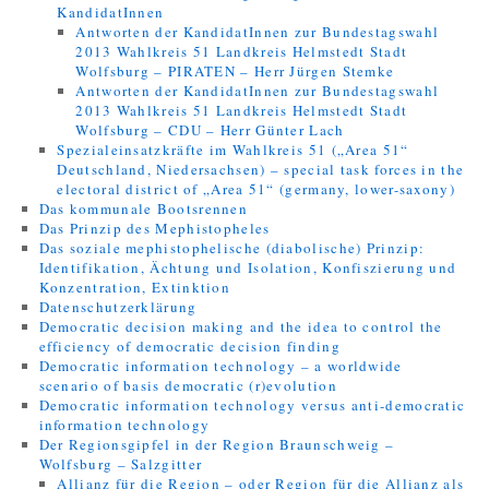
KandidatInnen
Antworten der KandidatInnen zur Bundestagswahl
2013 Wahlkreis 51 Landkreis Helmstedt Stadt
Wolfsburg – PIRATEN – Herr Jürgen Stemke
Antworten der KandidatInnen zur Bundestagswahl
2013 Wahlkreis 51 Landkreis Helmstedt Stadt
Wolfsburg – CDU – Herr Günter Lach
Spezialeinsatzkräfte im Wahlkreis 51 („Area 51“
Deutschland, Niedersachsen) – special task forces in the
electoral district of „Area 51“ (germany, lower-saxony)
Das kommunale Bootsrennen
Das Prinzip des Mephistopheles
Das soziale mephistophelische (diabolische) Prinzip:
Identifikation, Ächtung und Isolation, Konfiszierung und
Konzentration, Extinktion
Datenschutzerklärung
Democratic decision making and the idea to control the
efficiency of democratic decision finding
Democratic information technology – a worldwide
scenario of basis democratic (r)evolution
Democratic information technology versus anti-democratic
information technology
Der Regionsgipfel in der Region Braunschweig –
Wolfsburg – Salzgitter
Allianz für die Region – oder Region für die Allianz als