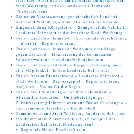
kreisfreien Stadt und einem Landkreis am Beispiel der
Stadt Wolfsburg und des Landkreises Helmstedt
(Niedersachsen)
Die neuen Verantwortungsgemeinschaften Landkreis
Helmstedt Wolfsburg – neue Allianz für die Region?
Eingemeindung Königslutter – Samtgemeinde Velpke im
Landkreis Helmstedt in die kreisfreie Stadt Wolfsburg
Fusion Landkreis Helmstedt – kommunale Verschuldung
– Identität – Regionalisierung
Fusion Landkreis Helmstedt Wolfsburg oder Klage
gegen das Land – Finanzierung der kommunalen
Selbstverwaltung muss dauerhaft sicher sein
Fusion Landkreis Osterode – Bürgerbeteiligung, auch
eine Möglichkeit für den Landkreis Helmstedt?
Fusion Region Braunschweig – Landkreis Helmstedt –
Stadt Wolfsburg – Regionsgipfel – Regionalisierung –
Aufgaben – Vision für die Region
Fusion Stadt Wolfsburg – Landkreis Helmstedt –
Alternative Szenarien – Onlinebeteiligungen –
Zukunftsvertrag Informationen zur Fusion Schöningen –
Samtgemeinde Heeseberg – Büddenstedt
Gemeindeverband Stadt Wolfsburg Landkreis Helmstedt
Interkommunale Zusammenarbeit (am Beispiel des
Landkreises Helmstedt, Niedersachsen)
Regionale Netze, Fischersfritzen,