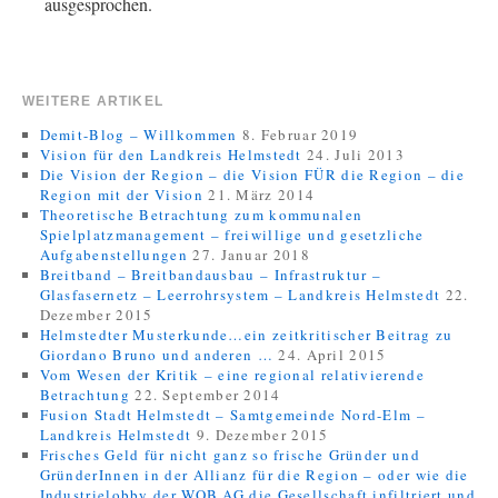
ausgesprochen.
WEITERE ARTIKEL
Demit-Blog – Willkommen
8. Februar 2019
Vision für den Landkreis Helmstedt
24. Juli 2013
Die Vision der Region – die Vision FÜR die Region – die
Region mit der Vision
21. März 2014
Theoretische Betrachtung zum kommunalen
Spielplatzmanagement – freiwillige und gesetzliche
Aufgabenstellungen
27. Januar 2018
Breitband – Breitbandausbau – Infrastruktur –
Glasfasernetz – Leerrohrsystem – Landkreis Helmstedt
22.
Dezember 2015
Helmstedter Musterkunde…ein zeitkritischer Beitrag zu
Giordano Bruno und anderen …
24. April 2015
Vom Wesen der Kritik – eine regional relativierende
Betrachtung
22. September 2014
Fusion Stadt Helmstedt – Samtgemeinde Nord-Elm –
Landkreis Helmstedt
9. Dezember 2015
Frisches Geld für nicht ganz so frische Gründer und
GründerInnen in der Allianz für die Region – oder wie die
Industrielobby der WOB AG die Gesellschaft infiltriert und