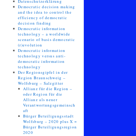
Datenschutzerklärung
Democratic decision making
and the idea to control the
efficiency of democratic
decision finding
Democratic information
technology – a worldwide
scenario of basis democratic
(r)evolution
Democratic information
technology versus anti-
democratic information
technology
Der Regionsgipfel in der
Region Braunschweig –
Wolfsburg – Salzgitter
Allianz für die Region –
oder Region für die
Allianz als neuer
Verantwortungsgemeinsch
aft
Bürger Beteiligungsstadt
Wolfsburg – 2020 plus X =
Bürger Beteiligungsregion
2020