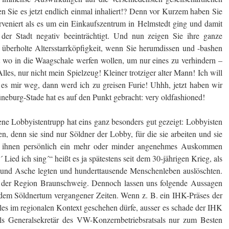
en Sie es jetzt endlich einmal inhaliert!? Denn vor Kurzem haben Sie
terveniert als es um ein Einkaufszentrum in Helmstedt ging und damit
der Stadt negativ beeinträchtigt. Und nun zeigen Sie ihre ganze
t überholte Altersstarrköpfigkeit, wenn Sie herumdissen und -bashen
 wo in die Waagschale werfen wollen, um nur eines zu verhindern –
es, nur nicht mein Spielzeug! Kleiner trotziger alter Mann! Ich will
es mir weg, dann werd ich zu greisen Furie! Uhhh, jetzt haben wir
eburg-Stade hat es auf den Punkt gebracht: very oldfashioned!
ene Lobbyistentrupp hat eins ganz besonders gut gezeigt: Lobbyisten
n, denn sie sind nur Söldner der Lobby, für die sie arbeiten und sie
er ihnen persönlich ein mehr oder minder angenehmes Auskommen
 Lied ich sing´“ heißt es ja spätestens seit dem 30-jährigen Krieg, als
 und Asche legten und hunderttausende Menschenleben auslöschten.
 in der Region Braunschweig. Dennoch lassen uns folgende Aussagen
 dem Söldnertum vergangener Zeiten. Wenn z. B. ein IHK-Präses der
es im regionalen Kontext geschehen dürfe, ausser es schade der IHK
s Generalsekretär des VW-Konzernbetriebsratsals nur zum Besten