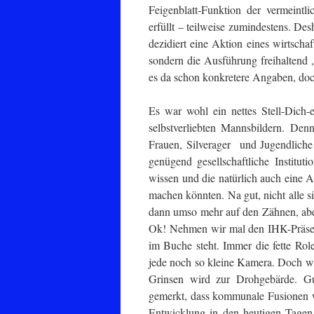
Feigenblatt-Funktion der vermeintli
erfüllt – teilweise zumindestens. De
dezidiert eine Aktion eines wirtsch
sondern die Ausführung freihaltend 
es da schon konkretere Angaben, doc
Es war wohl ein nettes Stell-Dich
selbstverliebten Mannsbildern. Den
Frauen, Silverager und Jugendliche 
genügend gesellschaftliche Institut
wissen und die natürlich auch eine
machen könnten. Na gut, nicht alle 
dann umso mehr auf den Zähnen, aber 
Ok! Nehmen wir mal den IHK-Präses d
im Buche steht. Immer die fette Ro
jede noch so kleine Kamera. Doch we
Grinsen wird zur Drohgebärde. G
gemerkt, dass kommunale Fusionen w
Entwicklung in den heutigen Tagen 