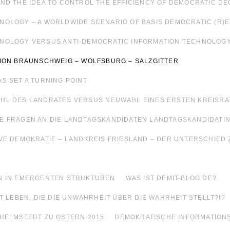
ND THE IDEA TO CONTROL THE EFFICIENCY OF DEMOCRATIC DEC
NOLOGY – A WORLDWIDE SCENARIO OF BASIS DEMOCRATIC (R)
HNOLOGY VERSUS ANTI-DEMOCRATIC INFORMATION TECHNOLOG
GION BRAUNSCHWEIG – WOLFSBURG – SALZGITTER
S SET A TURNING POINT
HL DES LANDRATES VERSUS NEUWAHL EINES ERSTEN KREISRA
E FRAGEN AN DIE LANDTAGSKANDIDATEN LANDTAGSKANDIDATI
VE DEMOKRATIE – LANDKREIS FRIESLAND – DER UNTERSCHIED 
N IN EMERGENTEN STRUKTUREN
WAS IST DEMIT-BLOG.DE?
T LEBEN, DIE DIE UNWAHRHEIT ÜBER DIE WAHRHEIT STELLT?!?
 HELMSTEDT ZU OSTERN 2015
DEMOKRATISCHE INFORMATION