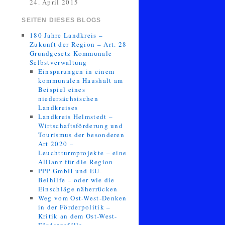
24. April 2015
SEITEN DIESES BLOGS
180 Jahre Landkreis –
Zukunft der Region – Art. 28
Grundgesetz Kommunale
Selbstverwaltung
Einsparungen in einem
kommunalen Haushalt am
Beispiel eines
niedersächsischen
Landkreises
Landkreis Helmstedt –
Wirtschaftsförderung und
Tourismus der besonderen
Art 2020 –
Leuchtturmprojekte – eine
Allianz für die Region
PPP-GmbH und EU-
Beihilfe – oder wie die
Einschläge näherrücken
Weg vom Ost-West-Denken
in der Förderpolitik –
Kritik an dem Ost-West-