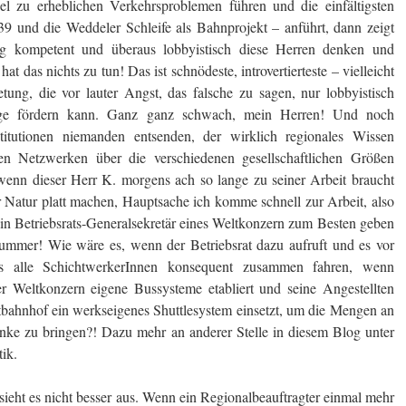
l zu erheblichen Verkehrsproblemen führen und die einfältigsten
und die Weddeler Schleife als Bahnprojekt – anführt, dann zeigt
ig kompetent und überaus lobbyistisch diese Herren denken und
t das nichts zu tun! Das ist schnödeste, introvertierteste – vielleicht
tretung, die vor lauter Angst, das falsche zu sagen, nur lobbyistisch
Tage fördern kann. Ganz ganz schwach, mein Herren! Und noch
titutionen niemanden entsenden, der wirklich regionales Wissen
n Netzwerken über die verschiedenen gesellschaftlichen Größen
enn dieser Herr K. morgens ach so lange zu seiner Arbeit braucht
 Natur platt machen, Hauptsache ich komme schnell zur Arbeit, also
 ein Betriebsrats-Generalsekretär eines Weltkonzern zum Besten geben
Nummer! Wie wäre es, wenn der Betriebsrat dazu aufruft und es vor
ass alle SchichtwerkerInnen konsequent zusammen fahren, wenn
ser Weltkonzern eigene Bussysteme etabliert und seine Angestellten
tbahnhof ein werkseigenes Shuttlesystem einsetzt, um die Mengen an
nke zu bringen?! Dazu mehr an anderer Stelle in diesem Blog unter
ik.
 sieht es nicht besser aus. Wenn ein Regionalbeauftragter einmal mehr