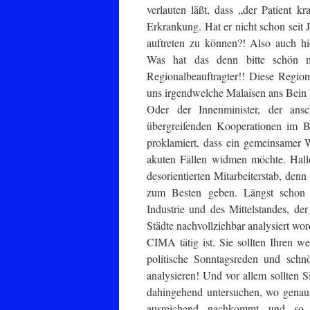
verlauten läßt, dass „der Patient k
Erkrankung. Hat er nicht schon seit 
auftreten zu können?! Also auch hie
Was hat das denn bitte schön m
Regionalbeauftragter!! Diese Region
uns irgendwelche Malaisen ans Bein l
Oder der Innenminister, der ansc
übergreifenden Kooperationen im B
proklamiert, dass ein gemeinsamer 
akuten Fällen widmen möchte. Hallo
desorientierten Mitarbeiterstab, denn
zum Besten geben. Längst schon si
Industrie und des Mittelstandes, de
Städte nachvollziehbar analysiert wor
CIMA tätig ist. Sie sollten Ihren we
politische Sonntagsreden und schn
analysieren! Und vor allem sollten 
dahingehend untersuchen, wo genau d
ausreichend nachkommt und so e