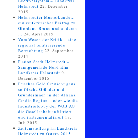
Leerrohrsystem – Landkreis
Helmstedt
22. Dezember
2015
Helmstedter Musterkunde…
ein zeitkritischer Beitrag zu
Giordano Bruno und anderen
…
24. April 2015
Vom Wesen der Kritik – eine
regional relativierende
Betrachtung
22. September
2014
Fusion Stadt Helmstedt –
Samtgemeinde Nord-Elm –
Landkreis Helmstedt
9.
Dezember 2015
Frisches Geld für nicht ganz
so frische Gründer und
GründerInnen in der Allianz
für die Region – oder wie die
Industrielobby der WOB AG
die Gesellschaft infiltriert
und instrumentalisiert
18.
Juli 2015
Zeitumstellung im Landkreis
Helmstedt zu Ostern 2015