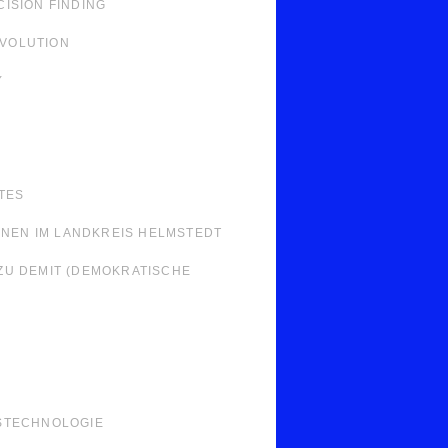
ISION FINDING
EVOLUTION
Y
TES
NNEN IM LANDKREIS HELMSTEDT
ZU DEMIT (DEMOKRATISCHE
STECHNOLOGIE