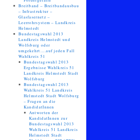
Fördergefälle
Breitband – Breitbandausbau
– Infrastruktur –
Glasfasernetz –
Leerrohrsystem – Landkreis
Helmstedt
Bundestagswahl 2013
Landkreis Helmstedt und
Wolfsburg oder
umgekehrt….auf jeden Fall
Wahlkreis 51
Bundestagswahl 2013
Ergebnisse Wahlkreis 51
Landkreis Helmstedt Stadt
Wolfsburg
Bundestagswahl 2013
Wahlkreis 51 Landkreis
Helmstedt Stadt Wolfsburg
– Fragen an die
KandidatInnen
Antworten der
KandidatInnen zur
Bundestagswahl 2013
Wahlkreis 51 Landkreis
Helmstedt Stadt