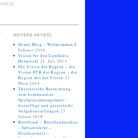
PARESE
WEITERE ARTIKEL
Demit-Blog – Willkommen
8.
Februar 2019
Vision für den Landkreis
Helmstedt
24. Juli 2013
Die Vision der Region – die
Vision FÜR die Region – die
Region mit der Vision
21.
März 2014
Theoretische Betrachtung
zum kommunalen
Spielplatzmanagement –
freiwillige und gesetzliche
Aufgabenstellungen
27.
Januar 2018
Breitband – Breitbandausbau
– Infrastruktur –
Glasfasernetz –