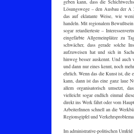
geben kann, dass die Schichtwechse
Lösungswege – den Ausbau der A 39 
das auf eklatante Weise, wie wen
handeln. Mit regionalem Bewußtsein ha
sogar retardierteste – Interessenver
eingefärbte Allgemeinplätze zu 
schwächer, dass gerade solche Ins
aufzuweisen hat und sich in Sache
hinweg besser auskennt. Und auch w
und dann nur eines kennt, noch mehr
ehrlich. Wenn das die Kunst ist, die
kann, dann ist das eine ganz laue 
allem organisatorisch umsetzt, d
vielleicht sogar endlich einmal die
direkt ins Werk fährt oder vom Haup
ArbeiterInnen schnell an die Werkbä
Regionsgipfel und Verkehrsproblemat
Im administrative-politischen Umfeld