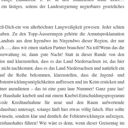
 ein lästiges, seitens der Landesregierung negierbares gesetzliches
l-Dich-ein von allerhöchster Langweiligkeit gewesen. Jeder schien
haben. Zu den Topp-Äusserungen gehörte die Armutsproklamation
n Landrats aus dem Irgendwo im Nirgendwo dieser Region, der nur
ch…., dass wir einen starken Partner brauchen! Na toll!Wenn das die
erwaltung ist, dann gute Nacht! Statt in dieser Runde von den
en und klarzustellen, dass es das Land Niedersachsen ist, das hier
ht nicht nachkommt, dass es das Land Niedersachsen und natürlich ein
 auf die Reihe bekommen, klarzustellen, dass die Jugend- und
elbstentwicklungsmöglichkeiten auffressen und im Keim ersticken und
rtner anzudienen – das ist eine ganz laue Nummer! Ganz ganz lau!
die Haushalte knebelt und mit einem Knebel-Entschuldungsprogramm
dwede Kreditaufnahme für neue und den Raum aufwertende
ausbau) untersagt, solange läuft hier etwas völlig falsch. Hier sollte
winseln, sondern klar und deutlich die Fehlentwicklungen aufzeigen,
reishaushaltes führen! Wie wäre es denn, wenn dieser Greisentag im