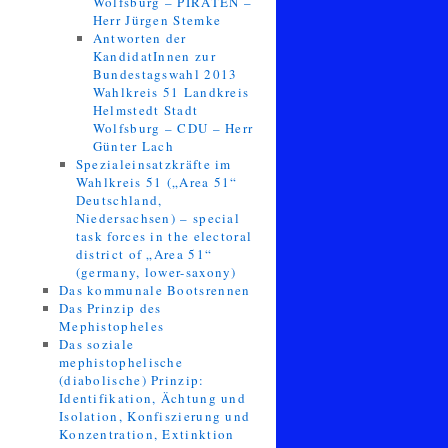
Wolfsburg – PIRATEN –
Herr Jürgen Stemke
Antworten der
KandidatInnen zur
Bundestagswahl 2013
Wahlkreis 51 Landkreis
Helmstedt Stadt
Wolfsburg – CDU – Herr
Günter Lach
Spezialeinsatzkräfte im
Wahlkreis 51 („Area 51“
Deutschland,
Niedersachsen) – special
task forces in the electoral
district of „Area 51“
(germany, lower-saxony)
Das kommunale Bootsrennen
Das Prinzip des
Mephistopheles
Das soziale
mephistophelische
(diabolische) Prinzip:
Identifikation, Ächtung und
Isolation, Konfiszierung und
Konzentration, Extinktion