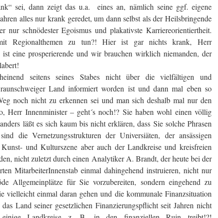
rank“ sei, dann zeigt das u.a. eines an, nämlich seine ggf. eigene
Jahren alles nur krank geredet, um dann selbst als der Heilsbringende
r nur schnödester Egoismus und plakativste Karriereorientiertheit.
it Regionalthemen zu tun?! Hier ist gar nichts krank, Herr
 ist eine prosperierende und wir brauchen wirklich niemanden, der
abert!
heinend seitens seines Stabes nicht über die vielfältigen und
raunschweiger Land informiert worden ist und dann mal eben so
Weg noch nicht zu erkennen sei und man sich deshalb mal nur den
, Herr Innenminister – geht´s noch!? Sie haben wohl einen völlig
 anders läßt es sich kaum bis nicht erklären, dass Sie solche Phrasen
nd die Vernetzungsstrukturen der Universiäten, der ansässigen
r Kunst- und Kulturszene aber auch der Landkreise und kreisfreien
den, nicht zuletzt durch einen Analytiker A. Brandt, der heute bei der
rten MitarbeiterInnenstab einmal dahingehend instruieren, nicht nur
öde Allgemeinplätze für Sie vorzubereiten, sondern eingehend zu
Sie vielleicht einmal daran gehen und die kommunale Finanzsituation
as Land seiner gesetzlichen Finanzierungspflicht seit Jahren nicht
inige Landkreise z. B. in den finanziellen Ruin treibt!?!