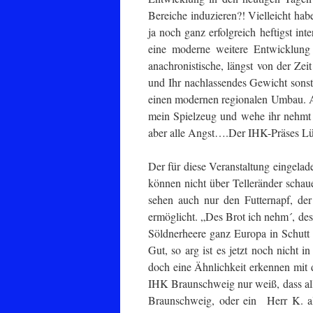
Bereiche induzieren?! Vielleicht hab
ja noch ganz erfolgreich heftigst in
eine moderne weitere Entwicklung 
anachronistische, längst von der Zei
und Ihr nachlassendes Gewicht sonst
einen modernen regionalen Umbau. All
mein Spielzeug und wehe ihr nehmt 
aber alle Angst….Der IHK-Präses Lün
Der für diese Veranstaltung eingelad
können nicht über Telleränder schaue
sehen auch nur den Futternapf, d
ermöglicht. „Des Brot ich nehm´, des´
Söldnerheere ganz Europa in Schutt
Gut, so arg ist es jetzt noch nicht
doch eine Ähnlichkeit erkennen mit
IHK Braunschweig nur weiß, dass all
Braunschweig, oder ein Herr K. al