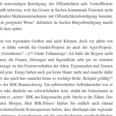
ch notwendigen Beteiligung der Öffentlichkeit aufs Vortrefflichste
shalb teilweise, weil das Gesetz in Sachen kommunale Fusionen nicht
aftenden Medienunternehmens mit Öffentlichkeitsbeteiligung benennt,
„in geeigneter Weise“ deklariert. In Sachen Bürgerbeteiligung macht
h dazu später.
-ein von regionalen Größen und auch Kleinen, doch vor allem von
n es fehlte sowohl der Gender-Proporz als auch der Ager-Proporz.
(Greenhorns? :-))?! Glatte Fehlanzeige! Als hätte die Region nicht
ionen, die Frauen, Silverager und Jugendliche sehr gut zu vertreten
 Aussage zu den Fusionsvorhaben der Alten, Ergrauenden und Grauen
sind grau. Einige haben auch gar keine Haare mehr und manche dafür
das spielt hier zunächst keine so wichtige Rolle. Beispiel gefällig?!
er IHK Braunschweig. Ein selbstverliebter Selbstdarsteller wie er
lex oder ähnliche am schwächelnden Arm, strahlt der Grinsemann in
nn es „seiner“ IHK ans Eingemachte geht, bleckt er die Zähne. Das
uten Morgen, Herr IHK-Präses! Haben Sie endlich auch einmal
eiterreichende Konsequenzen haben, dass überhaupt eine regionale
immense Auswirkungen auf die verschiedensten gesellschaftlichen