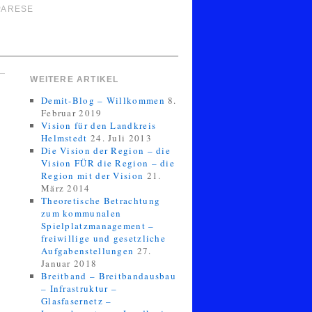
PARESE
WEITERE ARTIKEL
Demit-Blog – Willkommen
8.
Februar 2019
Vision für den Landkreis
Helmstedt
24. Juli 2013
Die Vision der Region – die
Vision FÜR die Region – die
Region mit der Vision
21.
März 2014
Theoretische Betrachtung
zum kommunalen
Spielplatzmanagement –
freiwillige und gesetzliche
Aufgabenstellungen
27.
Januar 2018
Breitband – Breitbandausbau
– Infrastruktur –
Glasfasernetz –