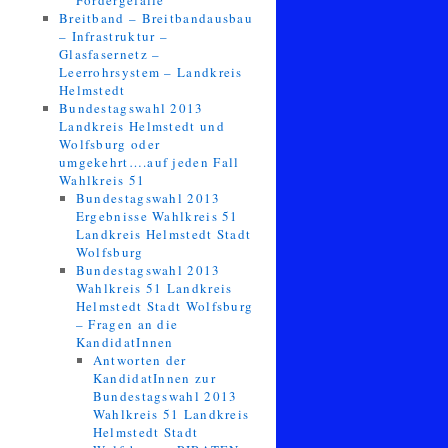
Fördergefälle
Breitband – Breitbandausbau
– Infrastruktur –
Glasfasernetz –
Leerrohrsystem – Landkreis
Helmstedt
Bundestagswahl 2013
Landkreis Helmstedt und
Wolfsburg oder
umgekehrt….auf jeden Fall
Wahlkreis 51
Bundestagswahl 2013
Ergebnisse Wahlkreis 51
Landkreis Helmstedt Stadt
Wolfsburg
Bundestagswahl 2013
Wahlkreis 51 Landkreis
Helmstedt Stadt Wolfsburg
– Fragen an die
KandidatInnen
Antworten der
KandidatInnen zur
Bundestagswahl 2013
Wahlkreis 51 Landkreis
Helmstedt Stadt