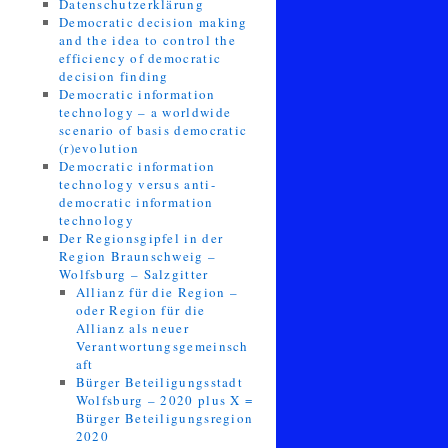
Datenschutzerklärung
Democratic decision making
and the idea to control the
efficiency of democratic
decision finding
Democratic information
technology – a worldwide
scenario of basis democratic
(r)evolution
Democratic information
technology versus anti-
democratic information
technology
Der Regionsgipfel in der
Region Braunschweig –
Wolfsburg – Salzgitter
Allianz für die Region –
oder Region für die
Allianz als neuer
Verantwortungsgemeinsch
aft
Bürger Beteiligungsstadt
Wolfsburg – 2020 plus X =
Bürger Beteiligungsregion
2020