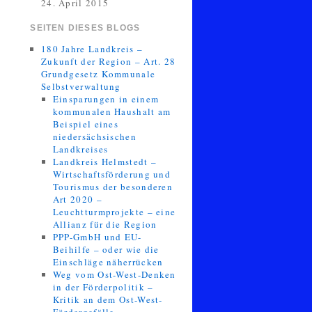
24. April 2015
SEITEN DIESES BLOGS
180 Jahre Landkreis –
Zukunft der Region – Art. 28
Grundgesetz Kommunale
Selbstverwaltung
Einsparungen in einem
kommunalen Haushalt am
Beispiel eines
niedersächsischen
Landkreises
Landkreis Helmstedt –
Wirtschaftsförderung und
Tourismus der besonderen
Art 2020 –
Leuchtturmprojekte – eine
Allianz für die Region
PPP-GmbH und EU-
Beihilfe – oder wie die
Einschläge näherrücken
Weg vom Ost-West-Denken
in der Förderpolitik –
Kritik an dem Ost-West-