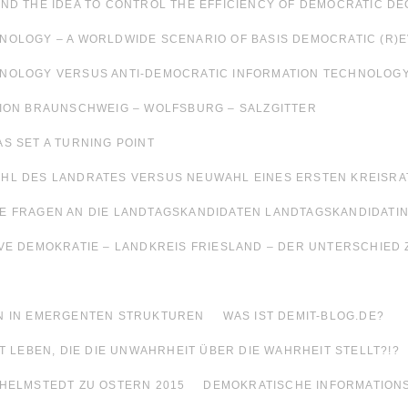
ND THE IDEA TO CONTROL THE EFFICIENCY OF DEMOCRATIC DEC
NOLOGY – A WORLDWIDE SCENARIO OF BASIS DEMOCRATIC (R)
HNOLOGY VERSUS ANTI-DEMOCRATIC INFORMATION TECHNOLOG
GION BRAUNSCHWEIG – WOLFSBURG – SALZGITTER
S SET A TURNING POINT
HL DES LANDRATES VERSUS NEUWAHL EINES ERSTEN KREISRA
E FRAGEN AN DIE LANDTAGSKANDIDATEN LANDTAGSKANDIDATI
VE DEMOKRATIE – LANDKREIS FRIESLAND – DER UNTERSCHIED 
N IN EMERGENTEN STRUKTUREN
WAS IST DEMIT-BLOG.DE?
T LEBEN, DIE DIE UNWAHRHEIT ÜBER DIE WAHRHEIT STELLT?!?
 HELMSTEDT ZU OSTERN 2015
DEMOKRATISCHE INFORMATION