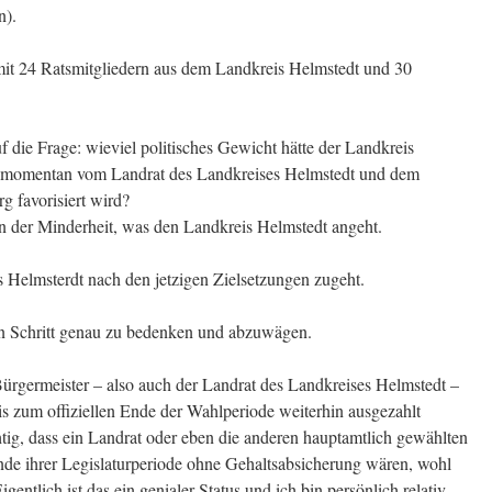
n).
mit 24 Ratsmitgliedern aus dem Landkreis Helmstedt und 30
f die Frage: wieviel politisches Gewicht hätte der Landkreis
ie momentan vom Landrat des Landkreises Helmstedt und dem
g favorisiert wird?
n der Minderheit, was den Landkreis Helmstedt angeht.
s Helmsterdt nach den jetzigen Zielsetzungen zugeht.
sen Schritt genau zu bedenken und abzuwägen.
ürgermeister – also auch der Landrat des Landkreises Helmstedt –
s zum offiziellen Ende der Wahlperiode weiterhin ausgezahlt
htig, dass ein Landrat oder eben die anderen hauptamtlich gewählten
nde ihrer Legislaturperiode ohne Gehaltsabsicherung wären, wohl
gentlich ist das ein genialer Status und ich bin persönlich relativ