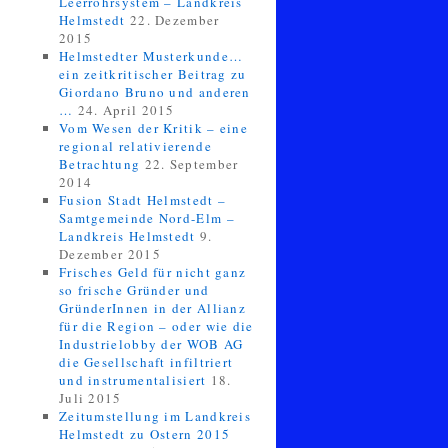
Leerrohrsystem – Landkreis
Helmstedt
22. Dezember
2015
Helmstedter Musterkunde…
ein zeitkritischer Beitrag zu
Giordano Bruno und anderen
…
24. April 2015
Vom Wesen der Kritik – eine
regional relativierende
Betrachtung
22. September
2014
Fusion Stadt Helmstedt –
Samtgemeinde Nord-Elm –
Landkreis Helmstedt
9.
Dezember 2015
Frisches Geld für nicht ganz
so frische Gründer und
GründerInnen in der Allianz
für die Region – oder wie die
Industrielobby der WOB AG
die Gesellschaft infiltriert
und instrumentalisiert
18.
Juli 2015
Zeitumstellung im Landkreis
Helmstedt zu Ostern 2015