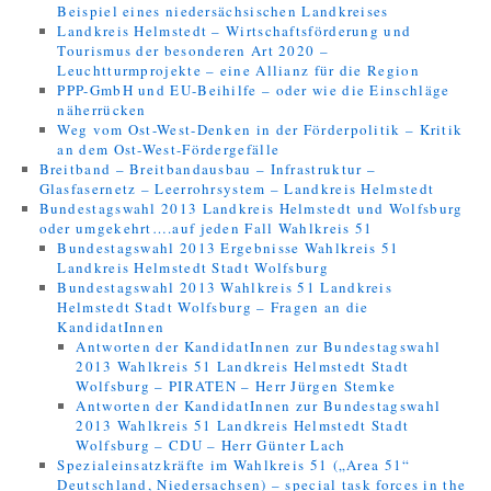
Beispiel eines niedersächsischen Landkreises
Landkreis Helmstedt – Wirtschaftsförderung und
Tourismus der besonderen Art 2020 –
Leuchtturmprojekte – eine Allianz für die Region
PPP-GmbH und EU-Beihilfe – oder wie die Einschläge
näherrücken
Weg vom Ost-West-Denken in der Förderpolitik – Kritik
an dem Ost-West-Fördergefälle
Breitband – Breitbandausbau – Infrastruktur –
Glasfasernetz – Leerrohrsystem – Landkreis Helmstedt
Bundestagswahl 2013 Landkreis Helmstedt und Wolfsburg
oder umgekehrt….auf jeden Fall Wahlkreis 51
Bundestagswahl 2013 Ergebnisse Wahlkreis 51
Landkreis Helmstedt Stadt Wolfsburg
Bundestagswahl 2013 Wahlkreis 51 Landkreis
Helmstedt Stadt Wolfsburg – Fragen an die
KandidatInnen
Antworten der KandidatInnen zur Bundestagswahl
2013 Wahlkreis 51 Landkreis Helmstedt Stadt
Wolfsburg – PIRATEN – Herr Jürgen Stemke
Antworten der KandidatInnen zur Bundestagswahl
2013 Wahlkreis 51 Landkreis Helmstedt Stadt
Wolfsburg – CDU – Herr Günter Lach
Spezialeinsatzkräfte im Wahlkreis 51 („Area 51“
Deutschland, Niedersachsen) – special task forces in the