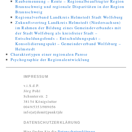
Raubernennung – Rente – Regionalbeauftragter Region
Braunschweig und regionale Disparitäten in der Region
Braunschweig
Regionalverband Landkreis Helmstedt Stadt Wolfsburg
Zukunftsvertrag Landkreis Helmstedt (Niedersachsen)
im Rahmen der Bildung eines Gemeindeverbandes mit
der Stadt Wolfsburg als kreisfreier Stadt –
Entschuldungsfonds – Entschuldungspakt –
Konsolidierungspakt – Gemeindeverband Wolfsburg –
Helmstedt
Charaktertypen einer regionalen Parese
Psychographie der Regionalentwicklung
IMPRESSUM
v.i.S.d.P.
Jörg Pohl
Schunterstr. 2
38154 Königslutter
0049/5353/989056
info[at]demit[punkt]de
DATENSCHUTZERKLÄRUNG
Hier finden Sie die
Datenschutzerklärung