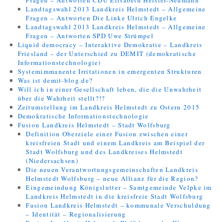
Fragen – Antworten CDU Elisabeth Heister-Neumann
Landtagswahl 2013 Landkreis Helmstedt – Allgemeine
Fragen – Antworten Die Linke Ulrich Engelke
Landtagswahl 2013 Landkreis Helmstedt – Allgemeine
Fragen – Antworten SPD Uwe Strümpel
Liquid democracy – Interaktive Demokratie – Landkreis
Friesland – der Unterschied zu DEMIT (demokratische
Informationstechnologie)
Systemimmanente Irritationen in emergenten Strukturen
Was ist demit-blog.de?
Will ich in einer Gesellschaft leben, die die Unwahrheit
über die Wahrheit stellt?!?
Zeitumstellung im Landkreis Helmstedt zu Ostern 2015
Demokratische Informationstechnologie
Fusion Landkreis Helmstedt – Stadt Wolfsburg
Definition Oberziele einer Fusion zwischen einer
kreisfreien Stadt und einem Landkreis am Beispiel der
Stadt Wolfsburg und des Landkreises Helmstedt
(Niedersachsen)
Die neuen Verantwortungsgemeinschaften Landkreis
Helmstedt Wolfsburg – neue Allianz für die Region?
Eingemeindung Königslutter – Samtgemeinde Velpke im
Landkreis Helmstedt in die kreisfreie Stadt Wolfsburg
Fusion Landkreis Helmstedt – kommunale Verschuldung
– Identität – Regionalisierung