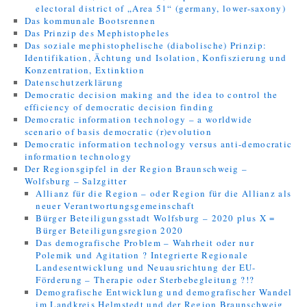
electoral district of „Area 51“ (germany, lower-saxony)
Das kommunale Bootsrennen
Das Prinzip des Mephistopheles
Das soziale mephistophelische (diabolische) Prinzip:
Identifikation, Ächtung und Isolation, Konfiszierung und
Konzentration, Extinktion
Datenschutzerklärung
Democratic decision making and the idea to control the
efficiency of democratic decision finding
Democratic information technology – a worldwide
scenario of basis democratic (r)evolution
Democratic information technology versus anti-democratic
information technology
Der Regionsgipfel in der Region Braunschweig –
Wolfsburg – Salzgitter
Allianz für die Region – oder Region für die Allianz als
neuer Verantwortungsgemeinschaft
Bürger Beteiligungsstadt Wolfsburg – 2020 plus X =
Bürger Beteiligungsregion 2020
Das demografische Problem – Wahrheit oder nur
Polemik und Agitation ? Integrierte Regionale
Landesentwicklung und Neuausrichtung der EU-
Förderung – Therapie oder Sterbebegleitung ?!?
Demografische Entwicklung und demografischer Wandel
im Landkreis Helmstedt und der Region Braunschweig