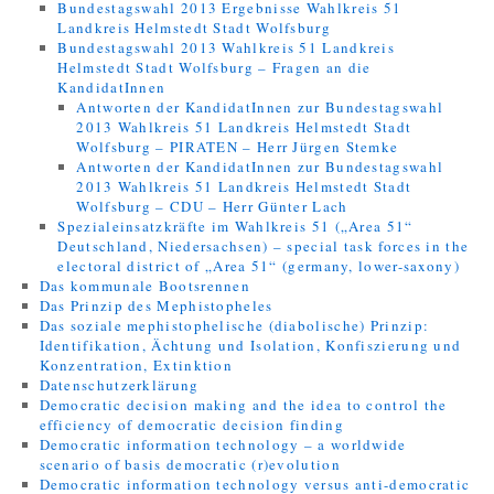
Bundestagswahl 2013 Ergebnisse Wahlkreis 51
Landkreis Helmstedt Stadt Wolfsburg
Bundestagswahl 2013 Wahlkreis 51 Landkreis
Helmstedt Stadt Wolfsburg – Fragen an die
KandidatInnen
Antworten der KandidatInnen zur Bundestagswahl
2013 Wahlkreis 51 Landkreis Helmstedt Stadt
Wolfsburg – PIRATEN – Herr Jürgen Stemke
Antworten der KandidatInnen zur Bundestagswahl
2013 Wahlkreis 51 Landkreis Helmstedt Stadt
Wolfsburg – CDU – Herr Günter Lach
Spezialeinsatzkräfte im Wahlkreis 51 („Area 51“
Deutschland, Niedersachsen) – special task forces in the
electoral district of „Area 51“ (germany, lower-saxony)
Das kommunale Bootsrennen
Das Prinzip des Mephistopheles
Das soziale mephistophelische (diabolische) Prinzip:
Identifikation, Ächtung und Isolation, Konfiszierung und
Konzentration, Extinktion
Datenschutzerklärung
Democratic decision making and the idea to control the
efficiency of democratic decision finding
Democratic information technology – a worldwide
scenario of basis democratic (r)evolution
Democratic information technology versus anti-democratic