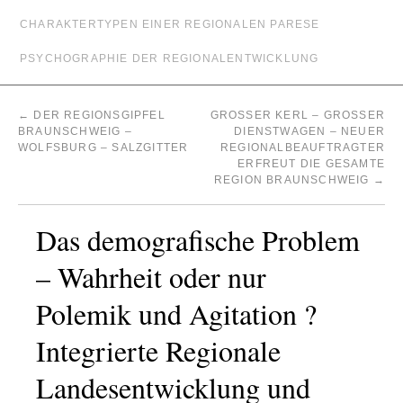
CHARAKTERTYPEN EINER REGIONALEN PARESE
PSYCHOGRAPHIE DER REGIONALENTWICKLUNG
←
DER REGIONSGIPFEL
GROSSER KERL – GROSSER DI
BRAUNSCHWEIG –
ENSTWAGEN – NEUER RE
WOLFSBURG – SALZGITTER
GIONALBEAUFTRAGTER ER
FREUT DIE GESAMTE RE
GION BRAUNSCHWEIG
→
Das demografische Problem
– Wahrheit oder nur
Polemik und Agitation ?
Integrierte Regionale
Landesentwicklung und