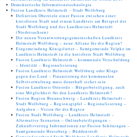
Demokratische Informationstechnologie
Fusion Landkreis Helmstedt – Stadt Wolfsburg
Definition Oberziele einer Fusion zwischen einer
kreisfreien Stadt und einem Landkreis am Beispiel der
Stadt Wolfsburg und des Landkreises Helmstedt
(Niedersachsen)
Die neuen Verantwortungsgemeinschaften Landkreis
Helmstedt Wolfsburg – neue Allianz für die Region?
Eingemeindung Königslutter – Samtgemeinde Velpke im
Landkreis Helmstedt in die kreisfreie Stadt Wolfsburg
Fusion Landkreis Helmstedt – kommunale Verschuldung
– Identität – Regionalisierung
Fusion Landkreis Helmstedt Wolfsburg oder Klage
gegen das Land – Finanzierung der kommunalen
Selbstverwaltung muss dauerhaft sicher sein
Fusion Landkreis Osterode – Bürgerbeteiligung, auch
eine Möglichkeit für den Landkreis Helmstedt?
Fusion Region Braunschweig – Landkreis Helmstedt –
Stadt Wolfsburg – Regionsgipfel – Regionalisierung –
Aufgaben – Vision für die Region
Fusion Stadt Wolfsburg – Landkreis Helmstedt –
Alternative Szenarien – Onlinebeteiligungen –
Zukunftsvertrag Informationen zur Fusion Schöningen –
Samtgemeinde Heeseberg – Büddenstedt
Gemeindeverband Stadt Wolfsburg Landkreis Helmstedt