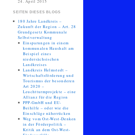
24. April 2015
SEITEN DIESES BLOGS
180 Jahre Landkreis –
Zukunft der Region – Art. 28
Grundgesetz Kommunale
Selbstverwaltung
Einsparungen in einem
kommunalen Haushalt am
Beispiel eines
niedersächsischen
Landkreises
Landkreis Helmstedt –
Wirtschaftsförderung und
Tourismus der besonderen
Art 2020 –
Leuchtturmprojekte – eine
Allianz für die Region
PPP-GmbH und EU-
Beihilfe – oder wie die
Einschläge näherrücken
Weg vom Ost-West-Denken
in der Förderpolitik –
Kritik an dem Ost-West-