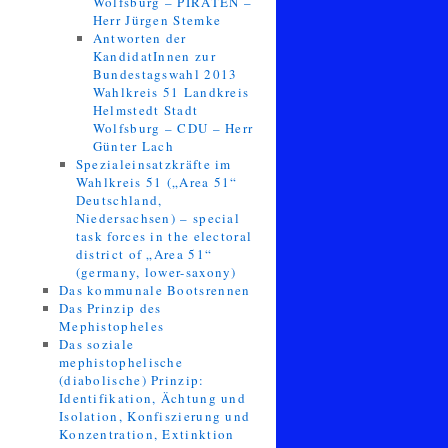
Wolfsburg – PIRATEN –
Herr Jürgen Stemke
Antworten der
KandidatInnen zur
Bundestagswahl 2013
Wahlkreis 51 Landkreis
Helmstedt Stadt
Wolfsburg – CDU – Herr
Günter Lach
Spezialeinsatzkräfte im
Wahlkreis 51 („Area 51“
Deutschland,
Niedersachsen) – special
task forces in the electoral
district of „Area 51“
(germany, lower-saxony)
Das kommunale Bootsrennen
Das Prinzip des
Mephistopheles
Das soziale
mephistophelische
(diabolische) Prinzip:
Identifikation, Ächtung und
Isolation, Konfiszierung und
Konzentration, Extinktion