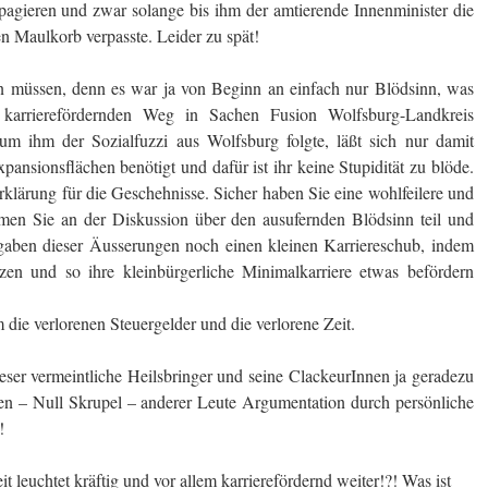
opagieren und zwar solange bis ihm der amtierende Innenminister die
n Maulkorb verpasste. Leider zu spät!
en müssen, denn es war ja von Beginn an einfach nur Blödsinn, was
n karrierefördernden Weg in Sachen Fusion Wolfsburg-Landkreis
m ihm der Sozialfuzzi aus Wolfsburg folgte, läßt sich nur damit
pansionsflächen benötigt und dafür ist ihr keine Stupidität zu blöde.
rklärung für die Geschehnisse. Sicher haben Sie eine wohlfeilere und
men Sie an der Diskussion über den ausufernden Blödsinn teil und
ergaben dieser Äusserungen noch einen kleinen Karriereschub, indem
en und so ihre kleinbürgerliche Minimalkarriere etwas befördern
 die verlorenen Steuergelder und die verlorene Zeit.
eser vermeintliche Heilsbringer und seine ClackeurInnen ja geradezu
en – Null Skrupel – anderer Leute Argumentation durch persönliche
!
t leuchtet kräftig und vor allem karrierefördernd weiter!?! Was ist