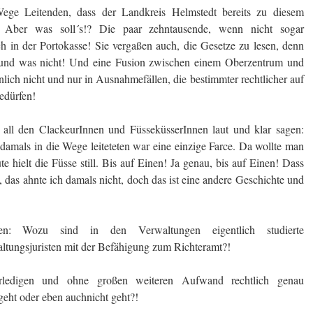
Wege Leitenden, dass der Landkreis Helmstedt bereits zu diesem
r. Aber was soll´s!? Die paar zehntausende, wenn nicht sogar
in der Portokasse! Sie vergaßen auch, die Gesetze zu lesen, denn
t und was nicht! Und eine Fusion zwischen einem Oberzentrum und
lich nicht und nur in Ausnahmefällen, die bestimmter rechtlicher auf
edürfen!
ll den ClackeurInnen und FüsseküsserInnen laut und klar sagen:
damals in die Wege leiteteten war eine einzige Farce. Da wollte man
 hielt die Füsse still. Bis auf Einen! Ja genau, bis auf Einen! Dass
, das ahnte ich damals nicht, doch das ist eine andere Geschichte und
en: Wozu sind in den Verwaltungen eigentlich studierte
altungsjuristen mit der Befähigung zum Richteramt?!
rledigen und ohne großen weiteren Aufwand rechtlich genau
 geht oder eben auchnicht geht?!