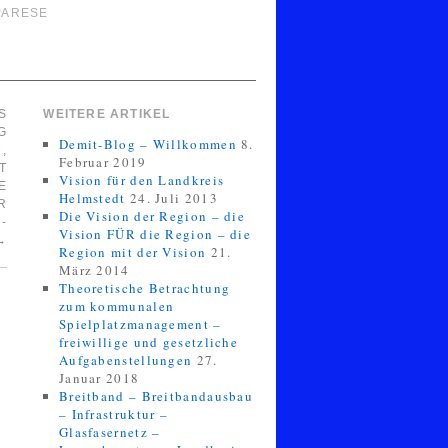
PARESE
S
WEITERE ARTIKEL
G
Demit-Blog – Willkommen
8.
,
Februar 2019
T
Vision für den Landkreis
E
Helmstedt
24. Juli 2013
R
Die Vision der Region – die
-
Vision FÜR die Region – die
→
Region mit der Vision
21.
März 2014
Theoretische Betrachtung
zum kommunalen
Spielplatzmanagement –
freiwillige und gesetzliche
Aufgabenstellungen
27.
Januar 2018
Breitband – Breitbandausbau
– Infrastruktur –
Glasfasernetz –