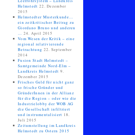
Leerrohrsystem – Landkreis
Helmstedt
22. Dezember
2015
Helmstedter Musterkunde…
ein zeitkritischer Beitrag zu
Giordano Bruno und anderen
…
24. April 2015
Vom Wesen der Kritik – eine
regional relativierende
Betrachtung
22. September
2014
Fusion Stadt Helmstedt –
Samtgemeinde Nord-Elm –
Landkreis Helmstedt
9.
Dezember 2015
Frisches Geld für nicht ganz
so frische Gründer und
GründerInnen in der Allianz
für die Region – oder wie die
Industrielobby der WOB AG
die Gesellschaft infiltriert
und instrumentalisiert
18.
Juli 2015
Zeitumstellung im Landkreis
Helmstedt zu Ostern 2015