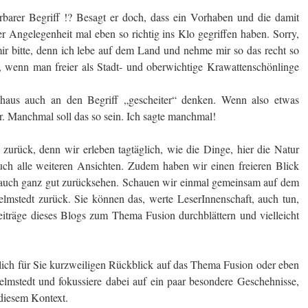
erbarer Begriff !? Besagt er doch, dass ein Vorhaben und die damit
 Angelegenheit mal eben so richtig ins Klo gegriffen haben. Sorry,
mir bitte, denn ich lebe auf dem Land und nehme mir so das recht so
, wenn man freier als Stadt- und oberwichtige Krawattenschönlinge
haus auch an den Begriff „gescheiter“ denken. Wenn also etwas
ter. Manchmal soll das so sein. Ich sagte manchmal!
urück, denn wir erleben tagtäglich, wie die Dinge, hier die Natur
uch alle weiteren Ansichten. Zudem haben wir einen freieren Blick
auch ganz gut zurücksehen. Schauen wir einmal gemeinsam auf dem
mstedt zurück. Sie können das, werte LeserInnenschaft, auch tun,
iträge dieses Blogs zum Thema Fusion durchblättern und vielleicht
tlich für Sie kurzweiligen Rückblick auf das Thema Fusion oder eben
lmstedt und fokussiere dabei auf ein paar besondere Geschehnisse,
diesem Kontext.