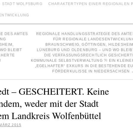
– STADT WOLFSBURG
CHARAKTERTYPEN EINER REGIONALEN 
ENTWICKLUNG
E DES AMTES
REGIONALE HANDLUNGSSTRATEGIE DES AMTE
UNG
FÜR REGIONALE LANDESENTWICKLUN
SHEIM,
BRAUNSCHWEIG, GÖTTINGEN, HILDESHEIM
WO BLEIBT
LÜNEBURG UND OLDENBURG – UND WO BLEIB
CHERTE
DIE VERFASSUNGSRECHTLICH GESICHERT
!
KOMMUNALE SELBSTVERWALTUNG ?! EIN KLEINE
„EGELHAFTER“ EXKURS IN DIE BESTEHENDE EU
FÖRDERKULISSE IN NIEDERSACHSEN
tedt – GESCHEITERT. Keine
dem, weder mit der Stadt
em Landkreis Wolfenbüttel
 MÄRZ 2015