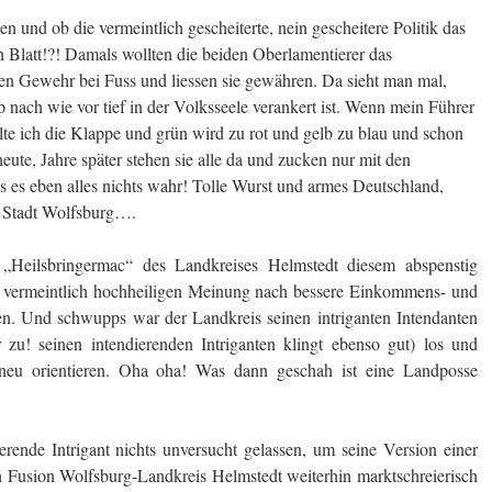
en und ob die vermeintlich gescheiterte, nein gescheitere Politik das
n Blatt!?! Damals wollten die beiden Oberlamentierer das
den Gewehr bei Fuss und liessen sie gewähren. Da sieht man mal,
 nach wie vor tief in der Volksseele verankert ist. Wenn mein Führer
halte ich die Klappe und grün wird zu rot und gelb zu blau und schon
ute, Jahre später stehen sie alle da und zucken nur mit den
ss es eben alles nichts wahr! Tolle Wurst und armes Deutschland,
 Stadt Wolfsburg….
 „Heilsbringermac“ des Landkreises Helmstedt diesem abspenstig
r vermeintlich hochheiligen Meinung nach bessere Einkommens- und
en. Und schwupps war der Landkreis seinen intriganten Intendanten
 zu! seinen intendierenden Intriganten klingt ebenso gut) los und
h neu orientieren. Oha oha! Was dann geschah ist eine Landposse
dierende Intrigant nichts unversucht gelassen, um seine Version einer
 Fusion Wolfsburg-Landkreis Helmstedt weiterhin marktschreierisch