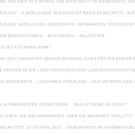
ND THE IDEA TO CONTROL THE EFFICIENCY OF DEMOCRATIC DEC
NOLOGY – A WORLDWIDE SCENARIO OF BASIS DEMOCRATIC (R)
HNOLOGY VERSUS ANTI-DEMOCRATIC INFORMATION TECHNOLOG
GION BRAUNSCHWEIG – WOLFSBURG – SALZGITTER
S SET A TURNING POINT
HL DES LANDRATES VERSUS NEUWAHL EINES ERSTEN KREISRA
E FRAGEN AN DIE LANDTAGSKANDIDATEN LANDTAGSKANDIDATI
VE DEMOKRATIE – LANDKREIS FRIESLAND – DER UNTERSCHIED 
N IN EMERGENTEN STRUKTUREN
WAS IST DEMIT-BLOG.DE?
T LEBEN, DIE DIE UNWAHRHEIT ÜBER DIE WAHRHEIT STELLT?!?
 HELMSTEDT ZU OSTERN 2015
DEMOKRATISCHE INFORMATION