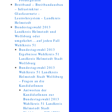
Fördergefälle
Breitband – Breitbandausbau
– Infrastruktur –
Glasfasernetz –
Leerrohrsystem – Landkreis
Helmstedt
Bundestagswahl 2013
Landkreis Helmstedt und
Wolfsburg oder
umgekehrt….auf jeden Fall
Wahlkreis 51
Bundestagswahl 2013
Ergebnisse Wahlkreis 51
Landkreis Helmstedt Stadt
Wolfsburg
Bundestagswahl 2013
Wahlkreis 51 Landkreis
Helmstedt Stadt Wolfsburg
– Fragen an die
KandidatInnen
Antworten der
KandidatInnen zur
Bundestagswahl 2013
Wahlkreis 51 Landkreis
Helmstedt Stadt