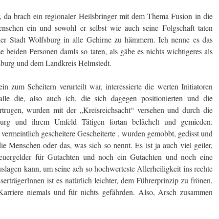
r, da brach ein regionaler Heilsbringer mit dem Thema Fusion in die
nschen ein und sowohl er selbst wie auch seine Folgschaft taten
er Stadt Wolfsburg in alle Gehirne zu hämmern. Ich nenne es das
 beiden Personen damls so taten, als gäbe es nichts wichtigeres als
sburg und dem Landkreis Helmstedt.
 zum Scheitern verurteilt war, interessierte die werten Initiatoren
alle die, also auch ich, die sich dagegen positionierten und die
trugen, wurden mit der „Kreisreichsacht“ versehen und durch die
burg und ihrem Umfeld Tätigen fortan belächelt und gemieden.
e vermeintlich gescheitere Gescheiterte , wurden gemobbt, gedisst und
die Menschen oder das, was sich so nennt. Es ist ja auch viel geiler,
ergelder für Gutachten und noch ein Gutachten und noch eine
lagen kann, um seine ach so hochwerteste Allerheiligkeit ins rechte
erträgerInnen ist es natürlich leichter, dem Führerprinzip zu frönen,
Karriere niemals und für nichts gefährden. Also, Arsch zusammen