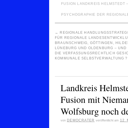
FUSION LANDKREIS HELMSTEDT 
PSYCHOGRAPHIE DER REGIONAL
←
REGIONALE HANDLUNGSSTRATEGI
FÜR REGIONALE LANDESENTWICKL
BRAUNSCHWEIG, GÖTTINGEN, HILDE
LÜNEBURG UND OLDENBURG – UND 
DIE VERFASSUNGSRECHTLICH GESI
KOMMUNALE SELBSTVERWALTUNG ?
Landkreis Helms
Fusion mit Nieman
Wolfsburg noch d
DEMOCRATER
12.
von
veröffentlicht am