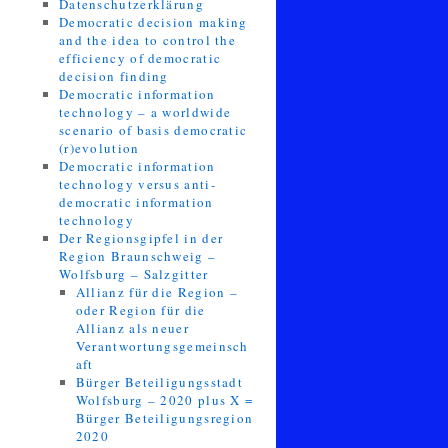
Datenschutzerklärung
Democratic decision making
and the idea to control the
efficiency of democratic
decision finding
Democratic information
technology – a worldwide
scenario of basis democratic
(r)evolution
Democratic information
technology versus anti-
democratic information
technology
Der Regionsgipfel in der
Region Braunschweig –
Wolfsburg – Salzgitter
Allianz für die Region –
oder Region für die
Allianz als neuer
Verantwortungsgemeinsch
aft
Bürger Beteiligungsstadt
Wolfsburg – 2020 plus X =
Bürger Beteiligungsregion
2020